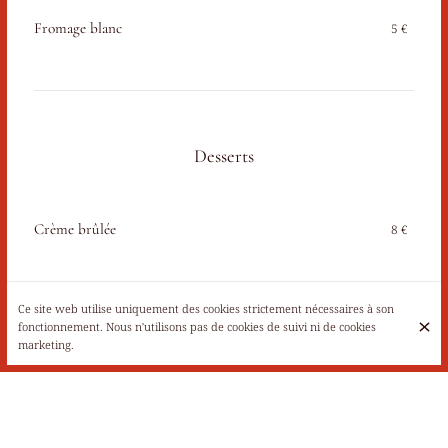
Fromage blanc
5 €
Desserts
Crème brûlée
8 €
Ce site web utilise uniquement des cookies strictement nécessaires à son
fonctionnement. Nous n'utilisons pas de cookies de suivi ni de cookies
marketing.
Moelleux au chocolat
8 €
Moelleux chocolat, caramel beurre salé et glace vanille