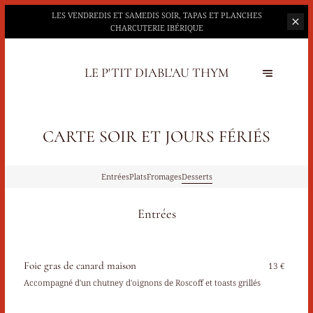
LES VENDREDIS ET SAMEDIS SOIR, TAPAS ET PLANCHES
CHARCUTERIE IBÉRIQUE
LE P'TIT DIABL'AU THYM
CARTE SOIR ET JOURS FÉRIÉS
Entrées
Plats
Fromages
Desserts
Entrées
Foie gras de canard maison
13 €
Accompagné d'un chutney d'oignons de Roscoff et toasts grillés